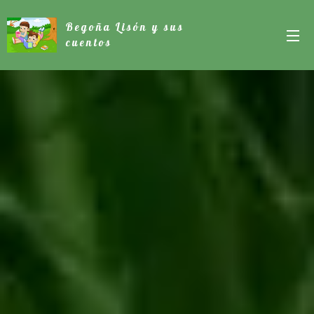
Begoña Lisón y sus
cuentos