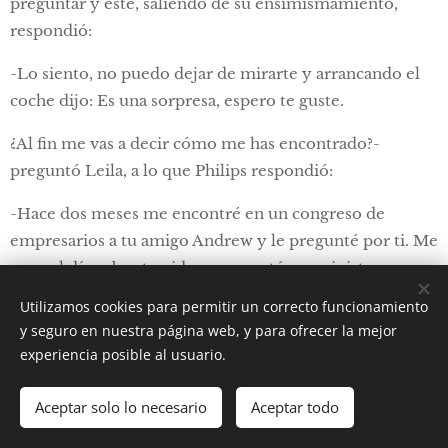
preguntar y este, saliendo de su ensimismamiento,
respondió:
-Lo siento, no puedo dejar de mirarte y arrancando el
coche dijo: Es una sorpresa, espero te guste.
¿Al fin me vas a decir cómo me has encontrado?-
preguntó Leila, a lo que Philips respondió:
-Hace dos meses me encontré en un congreso de
empresarios a tu amigo Andrew y le pregunté por ti. Me
puso al día sobre tu vida y me contó que viniste a
estudiar a Nueva York, te casaste y te quedaste a trabajar
Utilizamos cookies para permitir un correcto funcionamiento
en la biblioteca de la universidad. Llamé y contestaste;
y seguro en nuestra página web, y para ofrecer la mejor
así te encontré.
experiencia posible al usuario.
Después de un largo silencio, llegaron al puerto y
Aceptar solo lo necesario
Aceptar todo
pararon frente al restaurante Pier A Harbor House
situado en el popular Battery Park. Al entrar, un